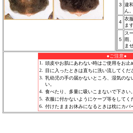
３
違
ん
衣
４
ま
ス
５
雨
ま
●ご注意●
1.
頭皮やお肌にあわない時はご使用をお止
2.
目に入ったときは直ちに洗い流してくだ
3.
乳幼児の手の届かないところ、湿気のな
い。
4.
食べたり、多量に吸いこまないで下さい
5.
衣服に付かないようにケープ等をしてく
6.
付けたままお休みになるときは枕にカバ
スーパーミリオンヘアーは薄毛の部分にふりかけるこ
部）