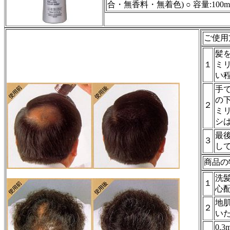
合・無香料・無着色) ○ 容量:100m
ご使用
髪
１
ミ
い
手
の
２
ミ
シ
最
３
し
商品の
洗
１
心
地
２
い
0.